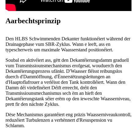
Aarbechtsprinzip
Den HLBS Schwimmenden Dekanter funktionéiert während der
Drainagephase vum SBR-Zyklus. Wann e leeft, ass en
typescherweis um maximale Waasserstand positionéiert.
Soubal en aktivéiert ass, gëtt den Dekantéierungsdamm graduell
vum Transmissiounsmechanismus erofgesat, wouduerch den
Dekantéierungsprozess ufänkt. D'Waasser fléisst reibungslos
duerch d'Dammöffnung, d'Ënnerstëtzungsleitungen an
d'Haaptoflafrouer a verléisst den Tank kontrolléiert. Wann den
Damm déi virdefinéiert Déift erreecht, dréit den
Transmissiounsmechanismus sech ëm an hieft den
Dekantéierungstank séier erëm op den ieweschte Waasserniveau,
prett fir den nächste Zyklus.
Dëse Mechanismus garantéiert eng präzis Waasserniveaukontroll,
reduzéiert Turbulenzen a verhënnert d'Resuspension vu
Schlamm.