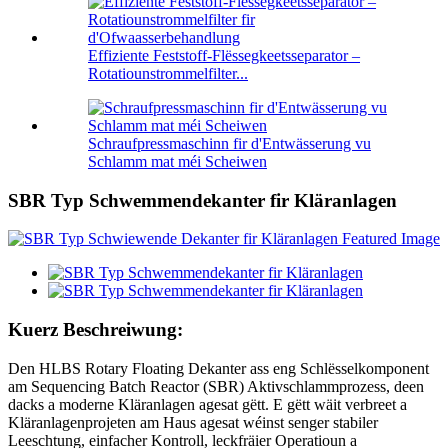
Effiziente Feststoff-Flëssegkeetsseparator –
Rotatiounstrommelfilter...
Schraufpressmaschinn fir d'Entwässerung vu
Schlamm mat méi Scheiwen
SBR Typ Schwemmendekanter fir Kläranlagen
Kuerz Beschreiwung:
Den HLBS Rotary Floating Dekanter ass eng Schlësselkomponent
am Sequencing Batch Reactor (SBR) Aktivschlammprozess, deen
dacks a moderne Kläranlagen agesat gëtt. E gëtt wäit verbreet a
Kläranlagenprojeten am Haus agesat wéinst senger stabiler
Leeschtung, einfacher Kontroll, leckfräier Operatioun a