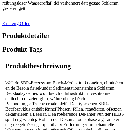
reibungsloser Waasseroflaf, déi verhënnert datt gesate Schlamm
gestéiert gëtt.
Kritt eng Offer
Produktdetailer
Produkt Tags
Produktbeschreiwung
Well de SBR-Prozess am Batch-Modus funktionéiert, eliminéiert
en de Besoin fir sekundär Sedimentatiounstanks a Schlamm-
Récklaafsystemer, wouduerch d'Infrastrukturinvestitiounen
däitlech reduzéiert ginn, während eng héich
Behandlungseffizienz erhale bleift. Den typeschen SBR-
Betribszyklus enthält fënnef Phasen: fëllen, reagéieren, ofsetzen,
dekantéieren a Leerlaf. Den rotéierende Dekanter vun der HLBS
spillt eng wichteg Roll an der Dekantatiounsphase a garantéiert
eng reegelméisseg a quantitativ Entfernung vum behandelte
Waasser, wat eng kontinuéierlech Ofwaasserbehandlung am