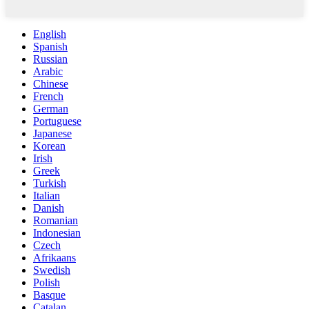
English
Spanish
Russian
Arabic
Chinese
French
German
Portuguese
Japanese
Korean
Irish
Greek
Turkish
Italian
Danish
Romanian
Indonesian
Czech
Afrikaans
Swedish
Polish
Basque
Catalan