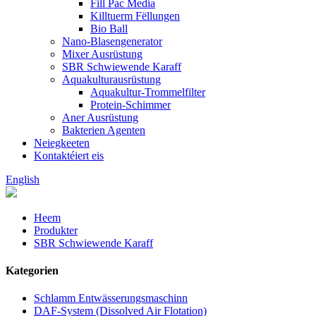
Fill Pac Media
Killtuerm Fëllungen
Bio Ball
Nano-Blasengenerator
Mixer Ausrüstung
SBR Schwiewende Karaff
Aquakulturausrüstung
Aquakultur-Trommelfilter
Protein-Schimmer
Aner Ausrüstung
Bakterien Agenten
Neiegkeeten
Kontaktéiert eis
English
Heem
Produkter
SBR Schwiewende Karaff
Kategorien
Schlamm Entwässerungsmaschinn
DAF-System (Dissolved Air Flotation)