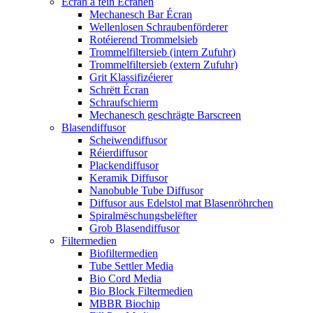
Écran a fein Écranen
Mechanesch Bar Écran
Wellenlosen Schraubenförderer
Rotéierend Trommelsieb
Trommelfiltersieb (intern Zufuhr)
Trommelfiltersieb (extern Zufuhr)
Grit Klassifizéierer
Schrëtt Écran
Schraufschierm
Mechanesch geschrägte Barscreen
Blasendiffusor
Scheiwendiffusor
Réierdiffusor
Plackendiffusor
Keramik Diffusor
Nanobuble Tube Diffusor
Diffusor aus Edelstol mat Blasenröhrchen
Spiralmëschungsbelëfter
Grob Blasendiffusor
Filtermedien
Biofiltermedien
Tube Settler Media
Bio Cord Media
Bio Block Filtermedien
MBBR Biochip