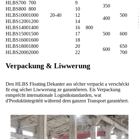
HLBS700
700
9
350
HLBS800
800
10
HLBS1000
1000
20-40
12
500
400
HLBS1200
1200
14
HLBS1400
1400
16
800
HLBS1500
1500
17
500
600
HLBS1600
1600
18
HLBS1800
1800
20
650
600
HLBS2000
2000
22
700
Verpackung & Liwwerung
Den HLBS Floating Dekanter ass sécher verpackt a verschéckt
fir eng sécher Liwwerung ze garantéieren. Eis Verpackung
entsprécht internationale Logistikstandarden, wat
d'Produktintegritéit während dem ganzen Transport garantéiert.