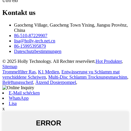
Ufro elo
Kontakt
us
Gaocheng Village, Gaocheng Town Yixing, Jiangsu Provënz,
China
86-510-87229907
lisa@holly-tech.net.cn
86-15995395879
Dateschutzbestimmungen
© 2025 Holly Technology. All Rechter reservéiert.
Hot Produkter
,
Sitemap
Trommelfilter Ras
,
K1 Medien
,
Entwässerung vu Schlamm mat
verschiddene Scheiwen
,
Multi-Disc Schlamm Trocknungsmaschinn
,
Belëftungsscheif
,
Ätzend Dosierpompel
,
E-Mail schécken
WhatsApp
Lisa
x