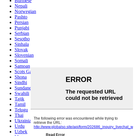
Burmese
Nepali
Norwegian
Pashto
Persian
Punjabi
Serbian
Sesotho
Sinhala
Slovak
Slovenian
Somali
Samoan
Scots Gaelic
Shona
Sindhi
Sundanese
Swahili
Tajik
Tamil
Telugu
Thai
Ukrainian
Urdu
Uzbek