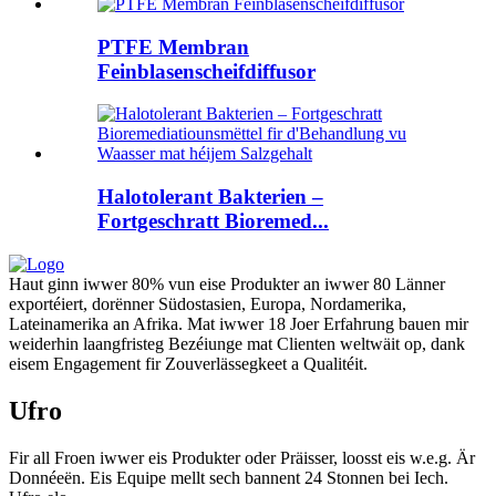
PTFE Membran
Feinblasenscheifdiffusor
Halotolerant Bakterien –
Fortgeschratt Bioremed...
Haut ginn iwwer 80% vun eise Produkter an iwwer 80 Länner
exportéiert, dorënner Südostasien, Europa, Nordamerika,
Lateinamerika an Afrika. Mat iwwer 18 Joer Erfahrung bauen mir
weiderhin laangfristeg Bezéiunge mat Clienten weltwäit op, dank
eisem Engagement fir Zouverlässegkeet a Qualitéit.
Ufro
Fir all Froen iwwer eis Produkter oder Präisser, loosst eis w.e.g. Är
Donnéeën. Eis Equipe mellt sech bannent 24 Stonnen bei Iech.