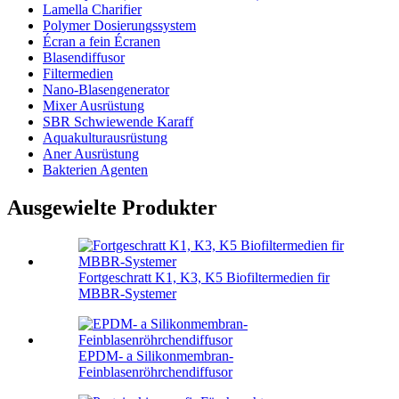
Lamella Charifier
Polymer Dosierungssystem
Écran a fein Écranen
Blasendiffusor
Filtermedien
Nano-Blasengenerator
Mixer Ausrüstung
SBR Schwiewende Karaff
Aquakulturausrüstung
Aner Ausrüstung
Bakterien Agenten
Ausgewielte Produkter
Fortgeschratt K1, K3, K5 Biofiltermedien fir
MBBR-Systemer
EPDM- a Silikonmembran-
Feinblasenröhrchendiffusor