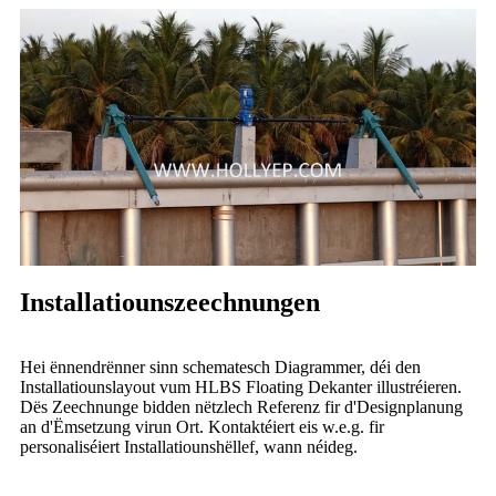
Installatiounszeechnungen
Hei ënnendrënner sinn schematesch Diagrammer, déi den
Installatiounslayout vum HLBS Floating Dekanter illustréieren.
Dës Zeechnunge bidden nëtzlech Referenz fir d'Designplanung
an d'Ëmsetzung virun Ort. Kontaktéiert eis w.e.g. fir
personaliséiert Installatiounshëllef, wann néideg.