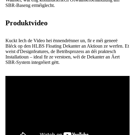
SBR-Baseng erméiglecht.
Produktvideo
Kuckt Iech de Video hei ënnendrënner un, fir e méi geneeë
Bléck op den HLBS Floating Dekanter an Aktioun ze werfen. Et
weist d'Designfeatures, de Betribsprozess an déi praktesch
Installatioun – ideal fir ze verstoen, wéi de Dekanter an Äert
SBR-System integréiert gëtt.