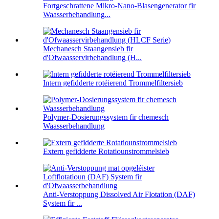
Fortgeschrattene Mikro-Nano-Blasengenerator fir
Waasserbehandlung...
Mechanesch Staangensieb fir
d'Ofwaasservirbehandlung (H...
Intern gefidderte rotéierend Trommelfiltersieb
Polymer-Dosierungssystem fir chemesch
Waasserbehandlung
Extern gefidderte Rotatiounstrommelsieb
Anti-Verstoppung Dissolved Air Flotation (DAF)
System fir ...