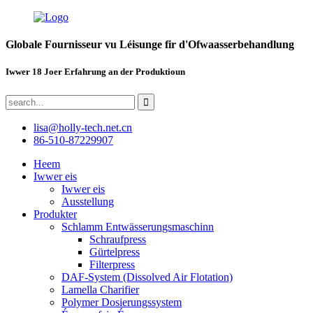
Globale Fournisseur vu Léisunge fir d'Ofwaasserbehandlung
Iwwer 18 Joer Erfahrung an der Produktioun
lisa@holly-tech.net.cn
86-510-87229907
Heem
Iwwer eis
Iwwer eis
Ausstellung
Produkter
Schlamm Entwässerungsmaschinn
Schraufpress
Gürtelpress
Filterpress
DAF-System (Dissolved Air Flotation)
Lamella Charifier
Polymer Dosierungssystem