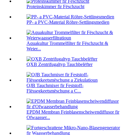
Proteinskimmer fir Fëschzucht
PP- a PVC-Material Röhre-Settlingsmedien
Aquakultur Trommelfilter fir Fëschzucht &
Weier...
QXB Zentrifugaltyp Tauchbelëfter
QJB Tauchmixer fir Feststoff-
Flëssegkeetsmëschung a C...
EPDM Membran Feinblasenscheiwendiffusor fir
Ofwaasser...