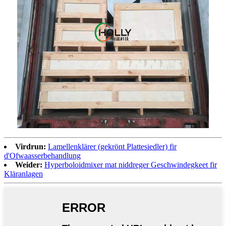
Virdrun:
Lamellenklärer (gekrönt Plattesiedler) fir
d'Ofwaasserbehandlung
Weider:
Hyperboloidmixer mat niddreger Geschwindegkeet fir
Kläranlagen