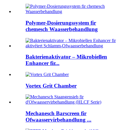
Polymer-Dosierungssystem fir
chemesch Waasserbehandlung
Bakterienaktivator – Mikrobiellen
Enhancer fir...
Vortex Grit Chamber
Mechanesch Barscreen fir
Ofwaasservirbehandlung ...