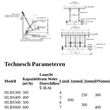
Technesch Parameteren
Laascht
Kapazitéit
vum Weier
Modell
L(m)
L1(mm)
L2(mm)
DN(mm)
(m³/h)
Duerchfluss
U (L/s)
HLBS300
300
4
250
300
HLBS400
400
5
600
HLBS500
500
6
300
HLBS600
600
7
400