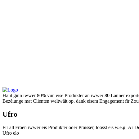
Haut ginn iwwer 80% vun eise Produkter an iwwer 80 Länner exportéi
Bezéiunge mat Clienten weltwäit op, dank eisem Engagement fir Zouve
Ufro
Fir all Froen iwwer eis Produkter oder Präisser, loosst eis w.e.g. Är
Ufro elo