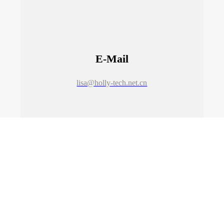
E-Mail
lisa@holly-tech.net.cn