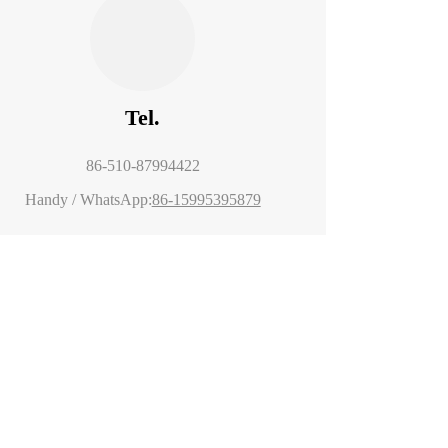
Tel.
86-510-87994422
Handy / WhatsApp:
86-15995395879