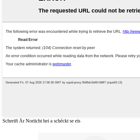
Schreift Är Noriicht hei a schéckt se eis