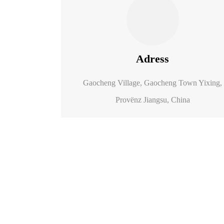
Adress
Gaocheng Village, Gaocheng Town Yixing,
Provënz Jiangsu, China