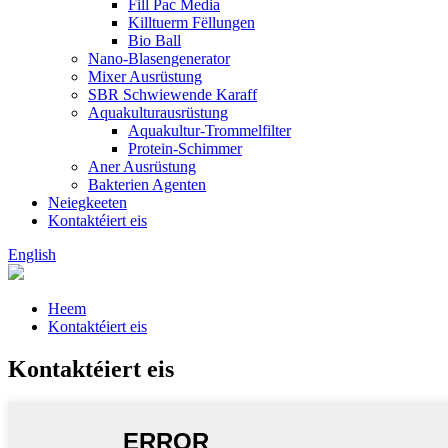
Fill Pac Media
Killtuerm Fëllungen
Bio Ball
Nano-Blasengenerator
Mixer Ausrüstung
SBR Schwiewende Karaff
Aquakulturausrüstung
Aquakultur-Trommelfilter
Protein-Schimmer
Aner Ausrüstung
Bakterien Agenten
Neiegkeeten
Kontaktéiert eis
English
Heem
Kontaktéiert eis
Kontaktéiert eis