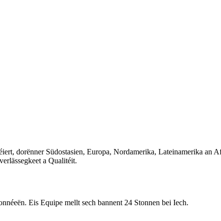
ert, dorënner Südostasien, Europa, Nordamerika, Lateinamerika an Af
rlässegkeet a Qualitéit.
 Donnéeën. Eis Equipe mellt sech bannent 24 Stonnen bei Iech.