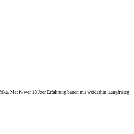
rika. Mat iwwer 18 Joer Erfahrung bauen mir weiderhin laangfristeg