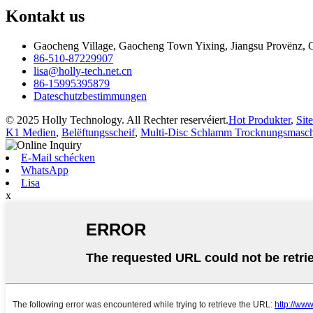
Kontakt
us
Gaocheng Village, Gaocheng Town Yixing, Jiangsu Provënz, 
86-510-87229907
lisa@holly-tech.net.cn
86-15995395879
Dateschutzbestimmungen
© 2025 Holly Technology. All Rechter reservéiert.
Hot Produkter
,
Sit
K1 Medien
,
Belëftungsscheif
,
Multi-Disc Schlamm Trocknungsmasc
E-Mail schécken
WhatsApp
Lisa
x