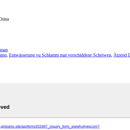
China
emap
hinn
,
Entwässerung vu Schlamm mat verschiddene Scheiwen
,
Ätzend 