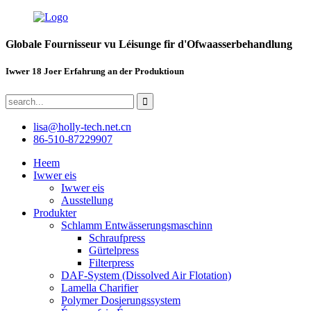
Globale Fournisseur vu Léisunge fir d'Ofwaasserbehandlung
Iwwer 18 Joer Erfahrung an der Produktioun
lisa@holly-tech.net.cn
86-510-87229907
Heem
Iwwer eis
Iwwer eis
Ausstellung
Produkter
Schlamm Entwässerungsmaschinn
Schraufpress
Gürtelpress
Filterpress
DAF-System (Dissolved Air Flotation)
Lamella Charifier
Polymer Dosierungssystem