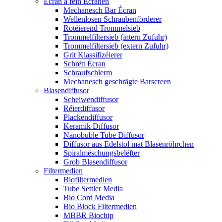
Écran a fein Écranen
Mechanesch Bar Écran
Wellenlosen Schraubenförderer
Rotéierend Trommelsieb
Trommelfiltersieb (intern Zufuhr)
Trommelfiltersieb (extern Zufuhr)
Grit Klassifizéierer
Schrëtt Écran
Schraufschierm
Mechanesch geschrägte Barscreen
Blasendiffusor
Scheiwendiffusor
Réierdiffusor
Plackendiffusor
Keramik Diffusor
Nanobuble Tube Diffusor
Diffusor aus Edelstol mat Blasenröhrchen
Spiralmëschungsbelëfter
Grob Blasendiffusor
Filtermedien
Biofiltermedien
Tube Settler Media
Bio Cord Media
Bio Block Filtermedien
MBBR Biochip